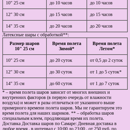
10" 25 см
до 10 часов
до 10 часов
12" 30 см
до 15 часов
до 15 часов
14" 35 см
до 20 часов
до 20 часов
Латексные шары с обработкой**:
Размер шаров
Время полета
Время полета
10" 25 см
Зимой*
Летом*
10" 25 см
до 20 суток
от 0,5 до 2 суток
12" 30 см
до 30 суток
от 1 до 5 суток*
14" 35 см
до 60 суток
от 1 до 7 суток
* – время полета шаров зависит от многих внешних и
внутренних факторов (в первую очередь от влажности
воздуха) и может в разы отличаться от указанного выше
примерного времени полета шаров. Мы не гарантируем это
время полета для наших шариков. ** – обработка шаров
специальным клеем, продляющая время их полета.
Доставка
Доставка шаров по Самаре: Дневная доставка в
любое время , в интервал с 10:00 до 23:00 , от 250 руб. по