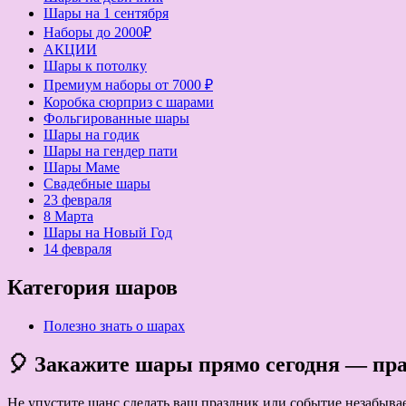
Шары на 1 сентября
Наборы до 2000₽
АКЦИИ
Шары к потолку
Премиум наборы от 7000 ₽
Коробка сюрприз с шарами
Фольгированные шары
Шары на годик
Шары на гендер пати
Шары Маме
Свадебные шары
23 февраля
8 Марта
Шары на Новый Год
14 февраля
Категория шаров
Полезно знать о шарах
🎈 Закажите шары прямо сегодня — праз
Не упустите шанс сделать ваш праздник или событие незабыв