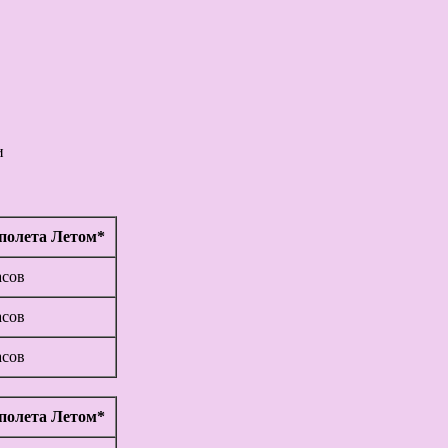
и
полета Летом*
асов
асов
асов
полета Летом*