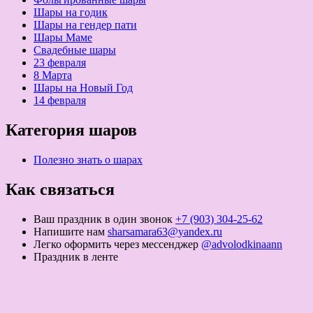
Шары на годик
Шары на гендер пати
Шары Маме
Свадебные шары
23 февраля
8 Марта
Шары на Новый Год
14 февраля
Категория шаров
Полезно знать о шарах
Как связаться
Ваш праздник в один звонок
+7 (903) 304-25-62
Напишите нам
sharsamara63@yandex.ru
Легко оформить через мессенджер
@advolodkinaann
Праздник в ленте