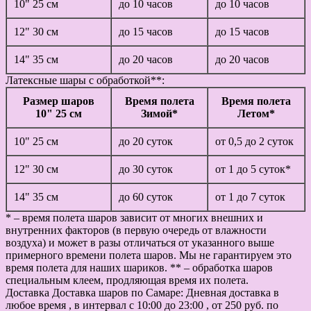
10" 25 см
до 10 часов
до 10 часов
12" 30 см
до 15 часов
до 15 часов
14" 35 см
до 20 часов
до 20 часов
Латексные шары с обработкой**:
Размер шаров
Время полета
Время полета
10" 25 см
Зимой*
Летом*
10" 25 см
до 20 суток
от 0,5 до 2 суток
12" 30 см
до 30 суток
от 1 до 5 суток*
14" 35 см
до 60 суток
от 1 до 7 суток
* – время полета шаров зависит от многих внешних и
внутренних факторов (в первую очередь от влажности
воздуха) и может в разы отличаться от указанного выше
примерного времени полета шаров. Мы не гарантируем это
время полета для наших шариков. ** – обработка шаров
специальным клеем, продляющая время их полета.
Доставка
Доставка шаров по Самаре: Дневная доставка в
любое время , в интервал с 10:00 до 23:00 , от 250 руб. по