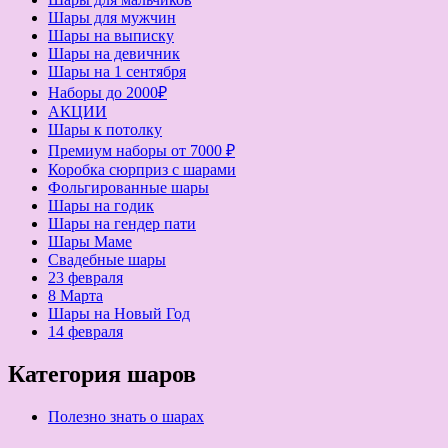
Шары для мужчин
Шары на выписку
Шары на девичник
Шары на 1 сентября
Наборы до 2000₽
АКЦИИ
Шары к потолку
Премиум наборы от 7000 ₽
Коробка сюрприз с шарами
Фольгированные шары
Шары на годик
Шары на гендер пати
Шары Маме
Свадебные шары
23 февраля
8 Марта
Шары на Новый Год
14 февраля
Категория шаров
Полезно знать о шарах