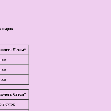
х шаров
полета Летом*
асов
асов
асов
полета Летом*
до 2 суток