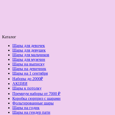
Каталог
Шары для девочек
Шары для девушек
Шары для мальчиков
Шары для мужчин
Шары на выписку
Шары на девичник
Шары на 1 сентября
Наборы до 2000₽
АКЦИИ
Шары к потолку
Премиум наборы от 7000 ₽
Коробка сюрприз с шарами
Фольгированные шары
Шары на годик
Шары на гендер пати