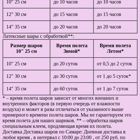
10" 25 см
до 10 часов
до 10 часов
12" 30 см
до 15 часов
до 15 часов
14" 35 см
до 20 часов
до 20 часов
Латексные шары с обработкой**:
Размер шаров
Время полета
Время полета
10" 25 см
Зимой*
Летом*
10" 25 см
до 20 суток
от 0,5 до 2 суток
12" 30 см
до 30 суток
от 1 до 5 суток*
14" 35 см
до 60 суток
от 1 до 7 суток
* – время полета шаров зависит от многих внешних и
внутренних факторов (в первую очередь от влажности
воздуха) и может в разы отличаться от указанного выше
примерного времени полета шаров. Мы не гарантируем это
время полета для наших шариков. ** – обработка шаров
специальным клеем, продляющая время их полета.
Доставка
Доставка шаров по Самаре: Дневная доставка в
любое время , в интервал с 10:00 до 23:00 , от 250 руб. по