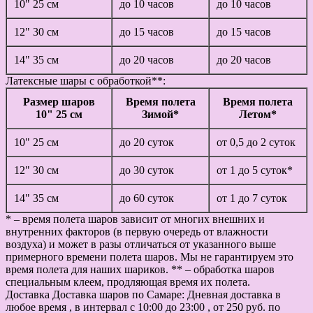
10" 25 см
до 10 часов
до 10 часов
12" 30 см
до 15 часов
до 15 часов
14" 35 см
до 20 часов
до 20 часов
Латексные шары с обработкой**:
Размер шаров
Время полета
Время полета
10" 25 см
Зимой*
Летом*
10" 25 см
до 20 суток
от 0,5 до 2 суток
12" 30 см
до 30 суток
от 1 до 5 суток*
14" 35 см
до 60 суток
от 1 до 7 суток
* – время полета шаров зависит от многих внешних и
внутренних факторов (в первую очередь от влажности
воздуха) и может в разы отличаться от указанного выше
примерного времени полета шаров. Мы не гарантируем это
время полета для наших шариков. ** – обработка шаров
специальным клеем, продляющая время их полета.
Доставка
Доставка шаров по Самаре: Дневная доставка в
любое время , в интервал с 10:00 до 23:00 , от 250 руб. по