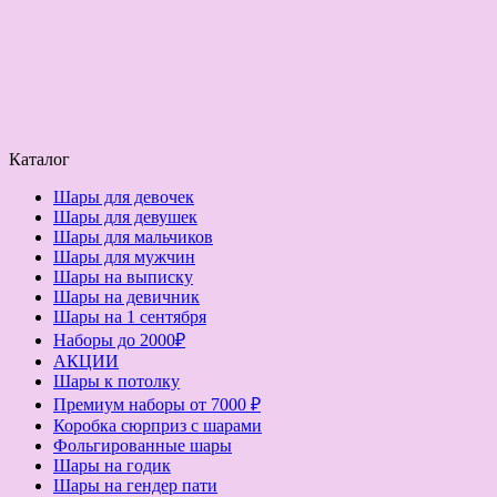
Каталог
Шары для девочек
Шары для девушек
Шары для мальчиков
Шары для мужчин
Шары на выписку
Шары на девичник
Шары на 1 сентября
Наборы до 2000₽
АКЦИИ
Шары к потолку
Премиум наборы от 7000 ₽
Коробка сюрприз с шарами
Фольгированные шары
Шары на годик
Шары на гендер пати