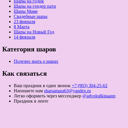
Шары на годик
Шары на гендер пати
Шары Маме
Свадебные шары
23 февраля
8 Марта
Шары на Новый Год
14 февраля
Категория шаров
Полезно знать о шарах
Как связаться
Ваш праздник в один звонок
+7 (903) 304-25-62
Напишите нам
sharsamara63@yandex.ru
Легко оформить через мессенджер
@advolodkinaann
Праздник в ленте