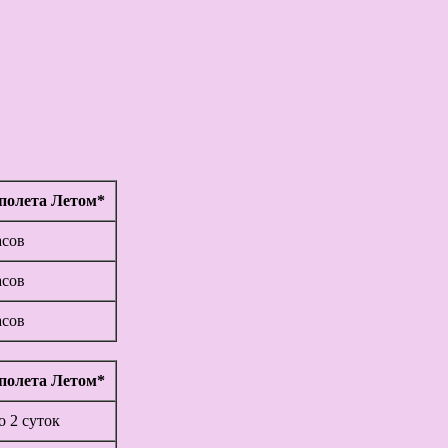
полета Летом*
асов
асов
асов
полета Летом*
до 2 суток