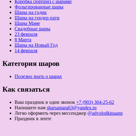
Коробка сюрприз с шарами
Фольгированные шары
Шары на годик
Шары на гендер пати
Шары Маме
Свадебные шары
23 февраля
8 Марта
Шары на Новый Год
14 февраля
Категория шаров
Полезно знать о шарах
Как связаться
Ваш праздник в один звонок
+7 (903) 304-25-62
Напишите нам
sharsamara63@yandex.ru
Легко оформить через мессенджер
@advolodkinaann
Праздник в ленте