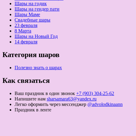
Шары на годик
Шары на гендер пати
Шары Маме
Свадебные шары
23 февраля
8 Марта
Шары на Новый Год
14 февраля
Категория шаров
Полезно знать о шарах
Как связаться
Ваш праздник в один звонок
+7 (903) 304-25-62
Напишите нам
sharsamara63@yandex.ru
Легко оформить через мессенджер
@advolodkinaann
Праздник в ленте