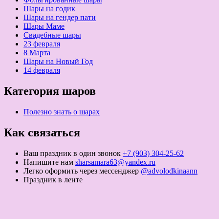
Шары на годик
Шары на гендер пати
Шары Маме
Свадебные шары
23 февраля
8 Марта
Шары на Новый Год
14 февраля
Категория шаров
Полезно знать о шарах
Как связаться
Ваш праздник в один звонок
+7 (903) 304-25-62
Напишите нам
sharsamara63@yandex.ru
Легко оформить через мессенджер
@advolodkinaann
Праздник в ленте