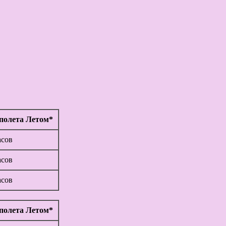
полета Летом*
асов
асов
асов
полета Летом*