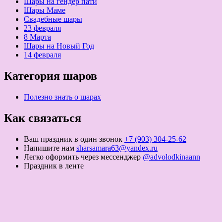
Шары на гендер пати
Шары Маме
Свадебные шары
23 февраля
8 Марта
Шары на Новый Год
14 февраля
Категория шаров
Полезно знать о шарах
Как связаться
Ваш праздник в один звонок
+7 (903) 304-25-62
Напишите нам
sharsamara63@yandex.ru
Легко оформить через мессенджер
@advolodkinaann
Праздник в ленте