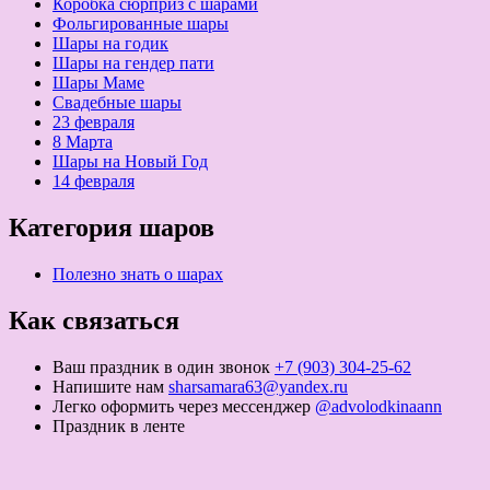
Коробка сюрприз с шарами
Фольгированные шары
Шары на годик
Шары на гендер пати
Шары Маме
Свадебные шары
23 февраля
8 Марта
Шары на Новый Год
14 февраля
Категория шаров
Полезно знать о шарах
Как связаться
Ваш праздник в один звонок
+7 (903) 304-25-62
Напишите нам
sharsamara63@yandex.ru
Легко оформить через мессенджер
@advolodkinaann
Праздник в ленте