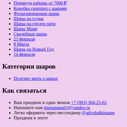
Премиум наборы от 7000 ₽
Коробка сюрприз с шарами
Фольгированные шары
Шары на годик
Шары на гендер пати
Шары Маме
Свадебные шары
23 февраля
8 Марта
Шары на Новый Год
14 февраля
Категория шаров
Полезно знать о шарах
Как связаться
Ваш праздник в один звонок
+7 (903) 304-25-62
Напишите нам
sharsamara63@yandex.ru
Легко оформить через мессенджер
@advolodkinaann
Праздник в ленте