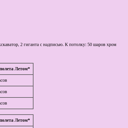
скаватор, 2 гиганта с надписью. К потолку: 50 шаров хром
полета Летом*
асов
асов
асов
полета Летом*