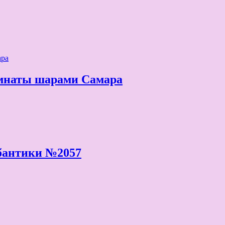
омнаты шарами Самара
бантики №2057