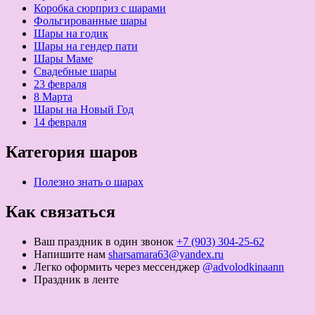
Коробка сюрприз с шарами
Фольгированные шары
Шары на годик
Шары на гендер пати
Шары Маме
Свадебные шары
23 февраля
8 Марта
Шары на Новый Год
14 февраля
Категория шаров
Полезно знать о шарах
Как связаться
Ваш праздник в один звонок
+7 (903) 304-25-62
Напишите нам
sharsamara63@yandex.ru
Легко оформить через мессенджер
@advolodkinaann
Праздник в ленте