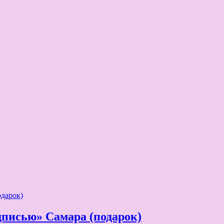
дписью» Самара (подарок)