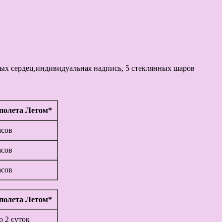
ых сердец,индивидуальная надпись, 5 стеклянных шаров
полета Летом*
асов
асов
асов
полета Летом*
до 2 суток