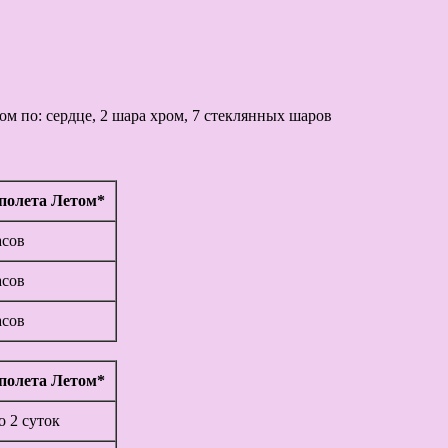
ом по: сердце, 2 шара хром, 7 стеклянных шаров
полета Летом*
асов
асов
асов
полета Летом*
до 2 суток