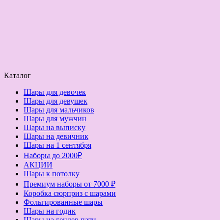
Каталог
Шары для девочек
Шары для девушек
Шары для мальчиков
Шары для мужчин
Шары на выписку
Шары на девичник
Шары на 1 сентября
Наборы до 2000₽
АКЦИИ
Шары к потолку
Премиум наборы от 7000 ₽
Коробка сюрприз с шарами
Фольгированные шары
Шары на годик
Шары на гендер пати