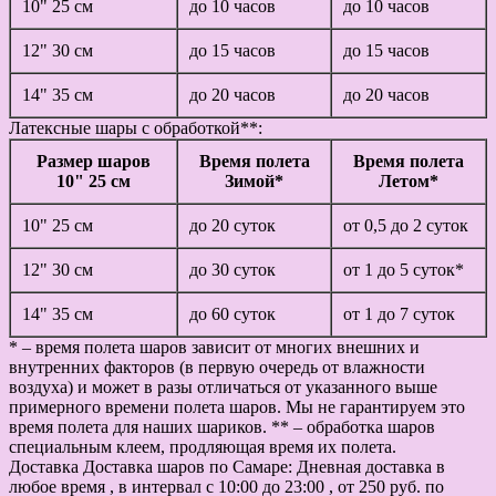
10" 25 см
до 10 часов
до 10 часов
12" 30 см
до 15 часов
до 15 часов
14" 35 см
до 20 часов
до 20 часов
Латексные шары с обработкой**:
Размер шаров
Время полета
Время полета
10" 25 см
Зимой*
Летом*
10" 25 см
до 20 суток
от 0,5 до 2 суток
12" 30 см
до 30 суток
от 1 до 5 суток*
14" 35 см
до 60 суток
от 1 до 7 суток
* – время полета шаров зависит от многих внешних и
внутренних факторов (в первую очередь от влажности
воздуха) и может в разы отличаться от указанного выше
примерного времени полета шаров. Мы не гарантируем это
время полета для наших шариков. ** – обработка шаров
специальным клеем, продляющая время их полета.
Доставка
Доставка шаров по Самаре: Дневная доставка в
любое время , в интервал с 10:00 до 23:00 , от 250 руб. по