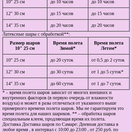
10" 25 см
до 10 часов
до 10 часов
12" 30 см
до 15 часов
до 15 часов
14" 35 см
до 20 часов
до 20 часов
Латексные шары с обработкой**:
Размер шаров
Время полета
Время полета
10" 25 см
Зимой*
Летом*
10" 25 см
до 20 суток
от 0,5 до 2 суток
12" 30 см
до 30 суток
от 1 до 5 суток*
14" 35 см
до 60 суток
от 1 до 7 суток
* – время полета шаров зависит от многих внешних и
внутренних факторов (в первую очередь от влажности
воздуха) и может в разы отличаться от указанного выше
примерного времени полета шаров. Мы не гарантируем это
время полета для наших шариков. ** – обработка шаров
специальным клеем, продляющая время их полета.
Доставка
Доставка шаров по Самаре: Дневная доставка в
любое время , в интервал с 10:00 до 23:00 , от 250 руб. по