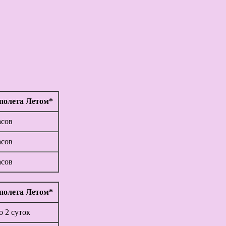
полета Летом*
асов
асов
асов
полета Летом*
до 2 суток