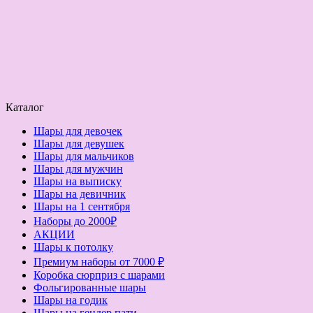
Каталог
Шары для девочек
Шары для девушек
Шары для мальчиков
Шары для мужчин
Шары на выписку
Шары на девичник
Шары на 1 сентября
Наборы до 2000₽
АКЦИИ
Шары к потолку
Премиум наборы от 7000 ₽
Коробка сюрприз с шарами
Фольгированные шары
Шары на годик
Шары на гендер пати