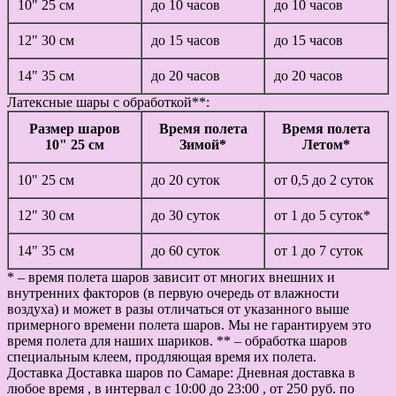
10" 25 см
до 10 часов
до 10 часов
12" 30 см
до 15 часов
до 15 часов
14" 35 см
до 20 часов
до 20 часов
Латексные шары с обработкой**:
Размер шаров
Время полета
Время полета
10" 25 см
Зимой*
Летом*
10" 25 см
до 20 суток
от 0,5 до 2 суток
12" 30 см
до 30 суток
от 1 до 5 суток*
14" 35 см
до 60 суток
от 1 до 7 суток
* – время полета шаров зависит от многих внешних и
внутренних факторов (в первую очередь от влажности
воздуха) и может в разы отличаться от указанного выше
примерного времени полета шаров. Мы не гарантируем это
время полета для наших шариков. ** – обработка шаров
специальным клеем, продляющая время их полета.
Доставка
Доставка шаров по Самаре: Дневная доставка в
любое время , в интервал с 10:00 до 23:00 , от 250 руб. по