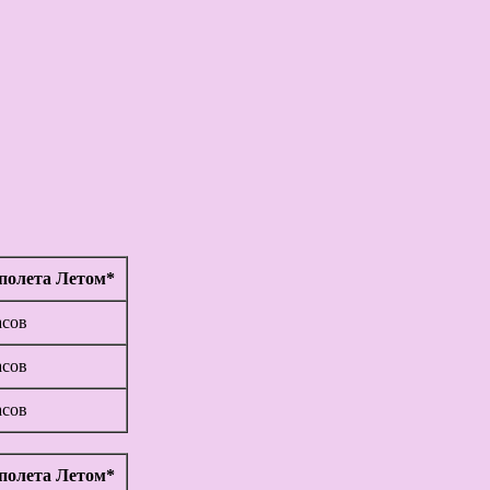
полета Летом*
асов
асов
асов
полета Летом*