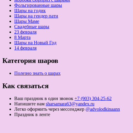
Фольгированные шары
Шары на годик
Шары на гендер пати
Шары Маме
Свадебные шары
23 февраля
8 Марта
Шары на Новый Год
14 февраля
Категория шаров
Полезно знать о шарах
Как связаться
Ваш праздник в один звонок
+7 (903) 304-25-62
Напишите нам
sharsamara63@yandex.ru
Легко оформить через мессенджер
@advolodkinaann
Праздник в ленте