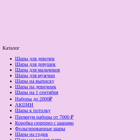
Каталог
Шары для девочек
Шары для девушек
Шары для мальчиков
Шары для мужчин
Шары на выписку
Шары на девичник
Шары на 1 сентября
Наборы до 2000₽
АКЦИИ
Шары к потолку
Премиум наборы от 7000 ₽
Коробка сюрприз с шарами
Фольгированные шары
Шары на годик
Шары на гендер пати