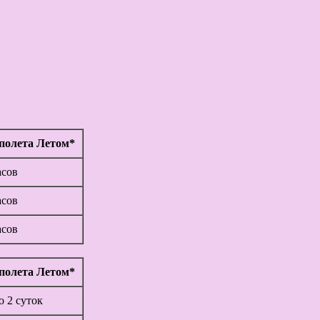
полета Летом*
асов
асов
асов
полета Летом*
до 2 суток